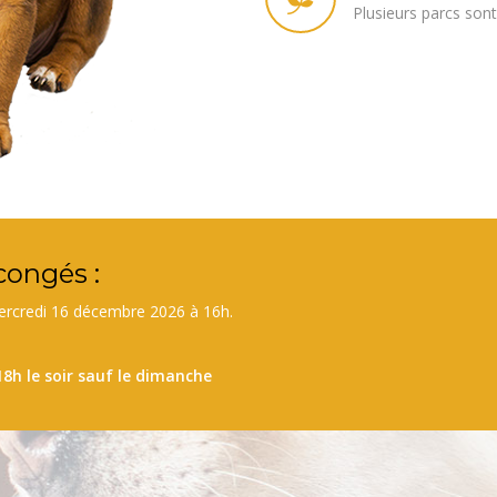
Plusieurs parcs son
congés :
rcredi 16 décembre 2026 à 16h.
8h le soir sauf le dimanche