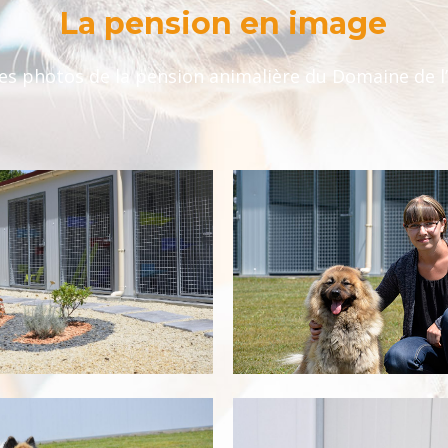
La pension en image
s photos de la pension animalière du Domaine de l