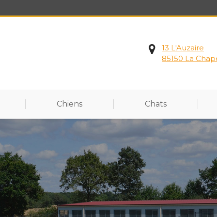
13 L'Auzaire
85150 La Chap
Chiens
Chats